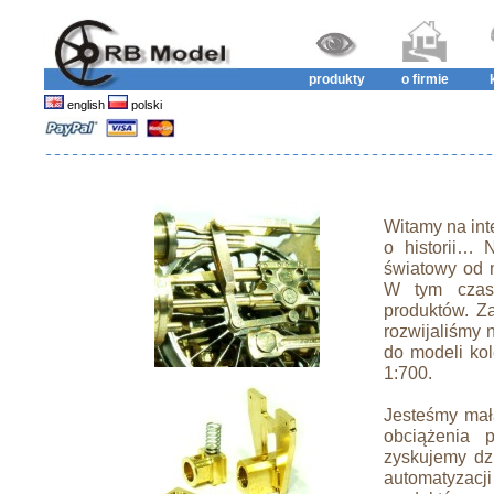
produkty
o firmie
english
polski
Witamy na int
o historii… 
światowy od m
W tym czas
produktów. Z
rozwijaliśmy 
do modeli kol
1:700.
Jesteśmy małą
obciążenia 
zyskujemy dzi
automatyzacj