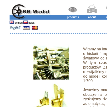
products
about
english
polski
Witamy na int
o historii fi
światowy od m
W tym czas
produktów. Z
rozwijaliśmy 
do modeli kol
1:700.
Jesteśmy maą
obciążenia 
zyskujemy dzi
automatyzacj