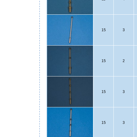
15
3
15
2
15
3
15
3