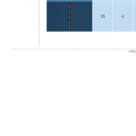
15
4
copy