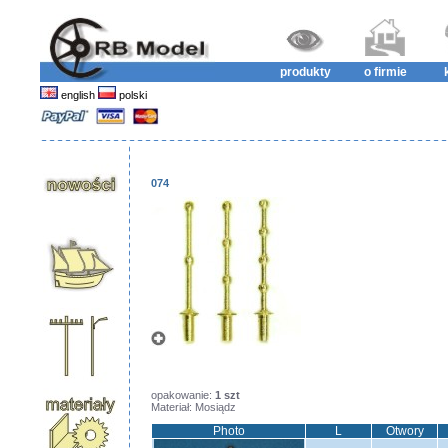
produkty
o firmie
english
polski
074
opakowanie:
1 szt
Materiał: Mosiądz
Photo
L
Otwory