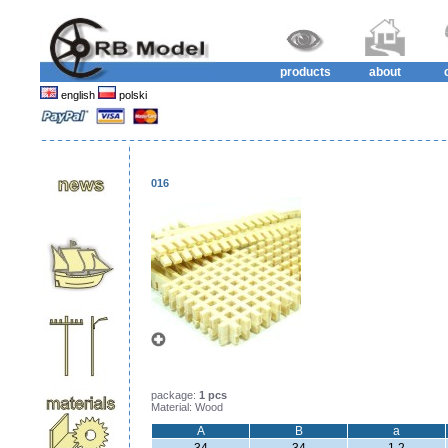
products
about
english
polski
016
package:
1 pcs
Material: Wood
A
B
a