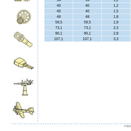
34
34
1,2
40
40
1,2
40
40
1,5
48
48
1,8
59,5
59,5
1,9
73,1
73,1
2,3
90,1
90,1
2,8
107,1
107,1
3,3
copy