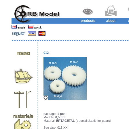
products
about
english
polski
012
package:
1 pcs
Module:
0,5mm
Material:
ERTACETAL
(special plastic for gears)
See also: 013 XX