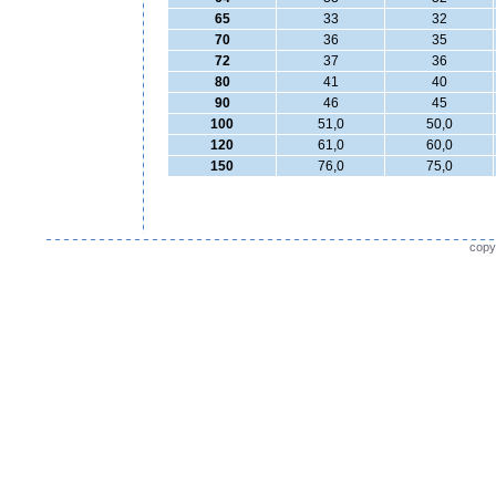
65
33
32
70
36
35
72
37
36
80
41
40
90
46
45
100
51,0
50,0
120
61,0
60,0
150
76,0
75,0
copy