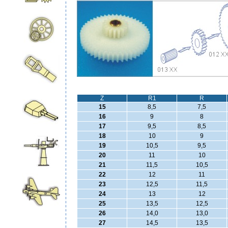
Z
R1
R
15
8,5
7,5
16
9
8
17
9,5
8,5
18
10
9
19
10,5
9,5
20
11
10
21
11,5
10,5
22
12
11
23
12,5
11,5
24
13
12
25
13,5
12,5
26
14,0
13,0
27
14,5
13,5